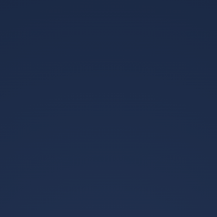
时，这场比赛被外界普遍视为“红魔”的晋
级之路清扫战——比利时高居世界排名
第二，拥有德布劳内、库尔图瓦等黄金一代余晖，而韩国队首轮逼平
乌拉圭仅积一分，出线形势岌岌可危，足球的魅力正在于，它从不按
剧本演出，90分钟战罢，韩国队凭借伊朗前锋塔雷米的梅开二度与一
次关键助攻，以3比2逆转比利时，震惊世界，此役过后，塔雷米的名
字,注定被刻进这届世界杯的传奇篇章。 比赛开局，比利时迅速掌控
节奏，德布劳内的中路调...
Read More
>
开云体育中国-红魔的失落，亚洲雄风的崛
2026
07-10
起，2026世界杯G组韩国碾压突尼斯，范戴克
开云
开云赛事
围观80次
0 条评论
完成致命一击
2026年的夏天,足球世界的目光齐聚北
美，世界杯的战火在三国大地上熊熊燃
烧，G组的首轮较量，本来被认为是一场