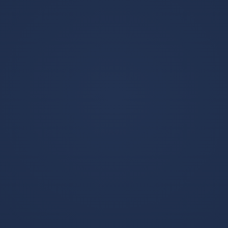
势均力敌的遭遇战：韩国，亚洲足球的
传统劲旅，向来以顽强和速度著称；突尼斯，非洲大陆的“迦太基雄
鹰”，防守硬朗、反击犀利，没有人会想到，这场比赛会演变成一场
一边倒的碾压，更没有人能预料，最终完成致命一击的，会是一个来
自荷兰的名字——范戴克。 足球的魅力恰恰在于它的不可预测性。
比赛在休斯顿的NRG体育场打响,这座能容纳七万人的球场被红白两
色的海洋淹没，韩国队的助威声如...
Read More
>
开云体育官网-曼谷奇迹，泰国完胜加纳，库
2026
07-10
尔图瓦闪耀全场，H组格局彻底颠覆
开云
开云赛事
围观57次
0 条评论
2026年世界杯H组的第二轮比赛,在曼谷
拉加曼加拉国家体育场掀起了一场足以
载入史册的风暴，当终场哨声划破夜