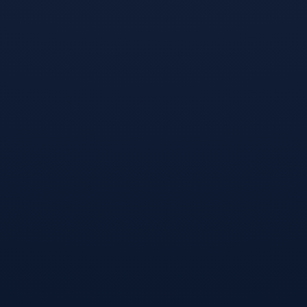
终场哨响，比分牌上赫然显示着“冰岛 4:2 克罗地亚”时，整个足球世
界为之震悚，而最令人窒息的，是第94分钟，萨内在禁区外一记天外
飞仙般的凌空抽射，压哨绝杀,将冰岛送上了世界冠军的宝座。 这场
比赛从第一分钟起就充满了戏剧性，克罗地亚作为传统强队，拥有莫
德里奇二世——年仅23...
Read More
>
开云APP-魔笛未老，新王当立，2026世界杯E
2026
07-09
组焦点战，克罗地亚钢铁军团碾碎澳洲袋
开云
开云动态
围观60次
0 条评论
鼠，梅西以艺术级进攻宣告时代延续
当2026年世界杯E组的抽签结果揭晓,全世
界球迷的目光便锁定在了这一小组——
克罗地亚与澳大利亚的碰撞，不仅仅是
一场普通的出线关键战，更被赋予了“新
老黄金一代交接”与“南欧技术流对抗英式力量流”的深层叙事，当比