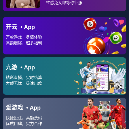
2026年的夏天,注定要在世界足球史上留
下浓墨重彩的一笔，当全世界的目光聚
焦于那场万众瞩目的世界杯半决赛时，
没有人能预料到，来自中东的“美索不达
米亚雄狮”会以如此摧枯拉朽的方式，击溃了来自北欧的“冰原铁
骑”，伊拉克队，这支在赛前被几乎所有博彩公司和足球评论员看低
的队伍，用一场酣畅淋漓的完胜，向世界宣告了亚洲足球的崛起，而
这场史诗级战役的聚光灯，毫无保留地打在了那个身披10号战袍、如
风一般穿梭于绿茵场上的男人——艾哈迈德·哈基米身上。 比赛尚未
开始,舆论的天平便已严重倾斜，芬...
Read More
>
开云体育下载-北非铁骑踏翻蓝衣军团，突尼
2026
07-10
斯逆袭意大利，卢卡库独木难支成悲情英雄
开云
实时新闻
围观54次
0 条评论
NEW
2026年世界杯G组首轮,当突尼斯队与意