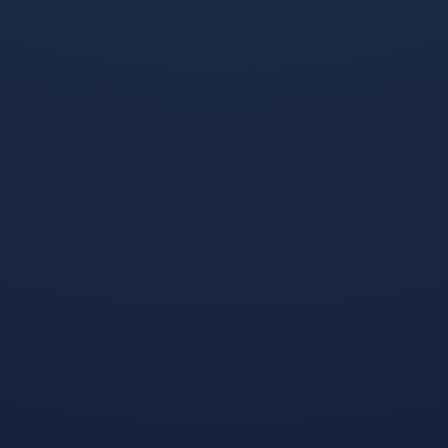
时，这场看似普通的组赛却承载着南美豪强复兴的渴望，而比赛最终
的天平，却倒向了一个法国人——安东尼·格列兹曼,一个在乌拉圭面
前曾经跌倒又站起的斗士。 赛前，大多数人的目光聚焦在乌拉圭的
锋线，卡瓦尼的跑位依旧犀利，苏亚雷斯的门前嗅觉仍在，巴尔韦德
的中场调度愈发成熟，这支乌拉圭队延续着他们一贯的铁血传统——
坚不可摧的防守、不知疲倦的奔跑...
Read More
>
开云体育下载-冷门之夜！2026世界杯豪门对
2026
07-10
决，韩国力克墨西哥，阿方索·戴维斯带队书
开云
开云动态
围观49次
0 条评论
写新传奇
2026年世界杯小组赛迎来了一场被媒体
称为“死亡之组最残酷较量”的豪门对决
——韩国队对阵墨西哥队，赛前，几乎
所有主流预测都倒向墨西哥，这支中北
美劲旅拥有着更为成熟的战术体系、丰