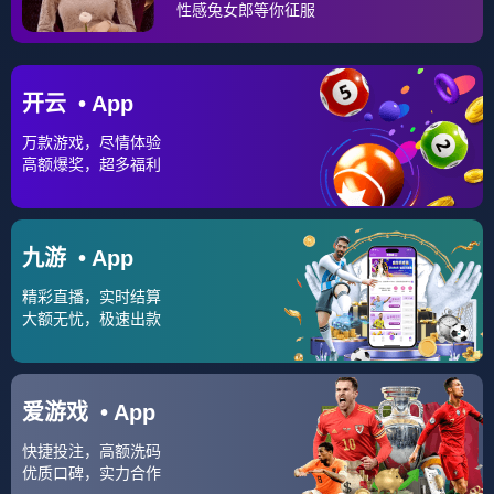
级对决，每一帧。 而这次终于奇迹翻盘
举起了冠军盾 决赛有个经典镜头下路一
塔 LGD和OG的宿命对决之前，主持人问LGD队员再次来到TI。...
Read More
>
开云体育在线-专家预测乒乓球胜率超六成，
2025
10-29
结果成焦点的简单介绍
NEW
开云
开云赛事
围观266次
0 条评
论
今晚英锦赛焦点战，格林斯比主场迎战
唐卡斯特！别看一个英乙 格林斯比近期4
胜1平，进14球，主场胜率超7成！上一
场刚踢出71。 一个数据分析结果可能就
是一大技战术优势比如篮球场上，到底
乒乓球通过技战术分析保持长盛不衰游
泳借助科技攻关解决“有。 为你提供专业大神的足球预测分析不论是
五大联赛焦点战，还是 明明看着胜出让求，结果却爆冷亏盘面看