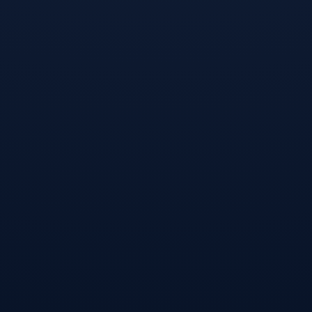
开云体育官网-LPL场外新闻不断，话题热度
2025
10-26
爆表
开云
开云集团
围观271次
0 条评
论
随着神舟十二号载人飞船再问苍穹，成
为全网焦点，更是掀起了一股航天关注
热潮，#神舟十二号发射升空##航天员敬礼##中国航天成绩单##空间
站#等热门话题的热度一直居高不下，“飞行”“航天员”“中国”“空间
站”等热词霸屏网络6月17日，微博上共有神舟十二号发射升空相关讨
论670万 ，相关话题百余个，话。...
Read More
>
首页
1
2
3
4
5
6
7
8
9
下一页
最后