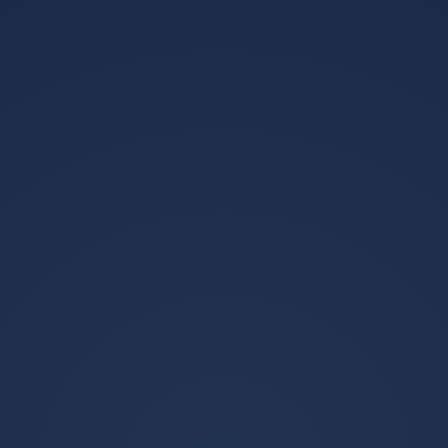
敦世乒赛中国队奖牌榜 男单樊振东 女单王曼昱 女双王曼昱孙颖莎
混双孙颖莎王楚...
Read More
>
-关于篮球选手发挥出色，荣膺最佳MVP的信
2025
10-28
息
开云
开云动态
围观335次
0 条评
论
李梦年少成名 李梦来自篮球人才辈出的
东北辽宁沉阳这位胖胖的大女孩是一个
95后出色的身体条件让她在青年赛中成
为bug级别的存在在2010年U17世青赛
中，李梦率领国青女篮夺得季军，而她也凭借场均154分62篮板4次助
攻的优异表现，荣获本届世青赛的MVP荣誉，荣膺本届赛事的
MVP，这也是中国篮球史的第。 英雄联盟里的MVP是指全场表现最
佳的选手具体解释如下MVP的来源MVP这一术语最初起源于NBA美
国职业篮球联赛，是对赛季中发挥特别突出的球员颁发的奖项在电子