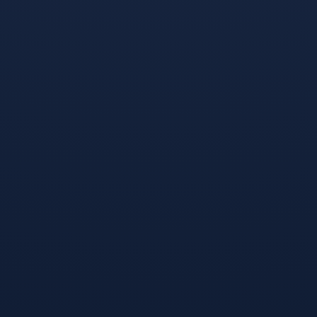
视为亚洲足坛不可忽视的新锐力量，比赛的进程却出乎所有人的意料
——伊拉克以一种近乎“碾压”的姿态，将日本队打得毫无招架之力，
而日本队的反击，则完全依靠久保建英的个人爆发，最终以一场进攻
端的狂潮,完成了堪称经典的逆转。 从“碾压”到“求生”：日本队陷入
绝境 比赛开始后，伊拉克...
Read More
>
开云体育-防守反击奏效，比利时完胜澳大利
2026
07-15
亚，姆巴佩致命一击锁定胜局
开云
开云赛事
围观57次
0 条评论
2026年世界杯E组的一场焦点战役,在比利
时与澳大利亚之间展开，赛前，外界普
遍认为这将是一场势均力敌的较量——
比利时拥有世界级的进攻线，而澳大利
亚则以顽强的防守和快速反击闻名，比赛的进程却出乎大多数人预
料，比利时以一场完胜击败澳大利亚，而这场胜利的关键，恰恰是澳