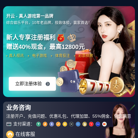
kaiyun-开云（中
国）官方网站
_KAIYUN.COM
SEARCH
网站导航
首页
>
开云赛事
分类目录归档：
开云赛事
开云体育APP下载-铁血之师显锋芒，伊拉克
2026
07-20
战术压制乌兹别克，阿诺德三线闪耀引领胜
开云
开云赛事
围观70次
0 条评论