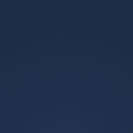
分机会，是球队进攻端的重要武器此
外，他还多次帮助球队在关键时刻取得
胜利，为球队赢得了众多荣誉他的到来
也为俱乐部的品牌价值带来了极大的提升，吸引了更多的球迷和赞助
商总之，梅西现在效力于巴黎圣日耳曼足球俱乐部，并继续为球队贡
献自己的足球才华。 巴黎面对尼斯3胜1平占据绝对优势，名气声望
和纸面实力均远在对手之上本场巴黎让球半起步，后市很快调整到客
让一球球半，目前处于均势回报格局本场是典型的单边受热比赛，降
低巴黎圣日耳曼入手难度的调整很难说起到阻上...
Read More
>
开云体育app-罗马惊险获胜，力挺欧冠战局晋
2025
05-31
级强的简单介绍
开云
开云动态
围观329次
0 条评
论
拜仁是目前晋级欧冠四分之一决赛最有
利的位置，而且还刚刚获得德国杯，这