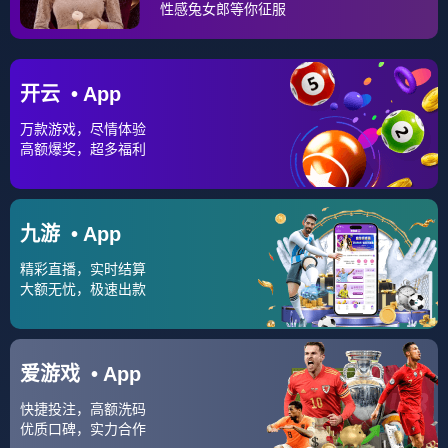
而且其在各项比赛中获得点球机会时也
鲜有射失所以说，捷克是最会罚点球的
球队德国队世界杯点球战绩1982年半决
赛平法国33点球胜541986年14决赛平墨
西哥00点球胜411990年半决赛 平英格兰
11点球胜432006年14决赛平阿根廷11点球胜53，四战全胜唯一的理
由。 2012年伦敦奥运会足球冠军是墨西哥队2012年8月11日22时英国
当地时间15时，奥运男足决赛在伦敦温布利球场开球，巴西1比2负于
墨西哥，3届奥运决赛均告负，墨西哥首夺奥运男足金牌，也是本届
奥运墨西哥首块...
Read More
>
开云下载-曼城防线再添一伤，主帅急需解决
2025
05-31
问题的简单介绍
NEW
开云
开云集团
围观313次
0 条评
论
问题就在于下半场45分钟时间，算上伤