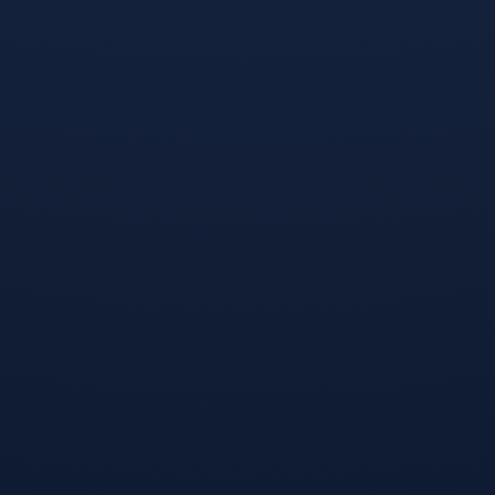
Read More
>
-关于捷克淘汰西班牙，晋级之路蒙上阴影的
2025
05-30
信息
开云
实时新闻
围观701次
0 条评
论
1、如果我们看到前南斯拉夫解体之后残
酷的流血争端，看到持续至今的俄国车
臣冲突，看到英国的北爱尔兰和西班牙
的巴斯肯问题，捷克与斯洛伐克的分裂
不仅表现了这两个民族对和平的深刻热爱，更表显了他们坚定的自信
与责任感这个分裂是人类历史上的光辉篇章楼上的同志们，你们看懂
人家提的问题再回答好不好他问；葡萄牙刚刚小组出线，就被西班牙
淘汰2012年欧洲杯，C罗成为一哥不管是葡萄牙国家队还是整个欧洲
杯葡萄牙21击败荷兰10战胜捷克，C罗包办球队3粒入球，这两场胜
利可以说是C罗的个人胜利在欧洲杯历...
Read More