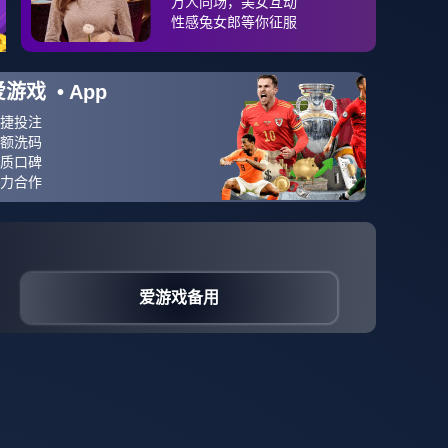
开云体育在线-弗洛伦蒂诺客场战平，佛罗伦萨难
求胜利的简单介绍
-卢森堡选手在网球比赛中获得胜利
开云官网-今晚德甲：杜兰特不敌曼城，热议不断
的简单介绍
最近发表
界普遍认
开云体育入口-曼谷奇迹，泰国铁骑碾镇压城，梅
则以强
西绝唱锁定H组头名
普通的
开云官网-太极虎绝地反击！2026世界杯G组关键
”是如何
战，韩国2-1险胜突尼斯，拉什福德三狮军团强势
领跑
开云体育在线-沙漠绿洲的复仇，2026世界杯，尼
日利亚如何用铁血防守和内马尔之刃刺穿卡塔尔
开云体育app-战术博弈与天才闪光，2026世界杯D
组强强对话，摩洛哥力克罗马尼亚，久保建英闪