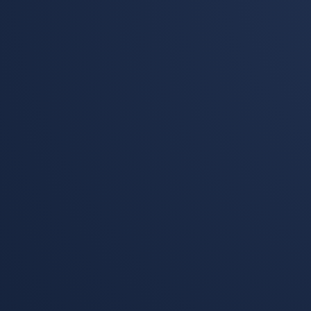
2026
07-07
开云
开云赛事
围观46次
0 条评论
2026年盛夏，北美洲的热浪
者继续前行，败者打道回府，当
但出线形势依然微妙，如果墨
蒙特雷烈日下展开的对决,从一
态，他们的主场优势绝非虚言，
开云平台-C罗独造三球，葡萄牙血战喀麦隆
2026
07-06
开云
开云集团
围观48次
0 条评论
2026年世界杯小组赛的烽火
尔体育场上演，葡萄牙对阵喀
落定，所有人的目光都聚焦在一