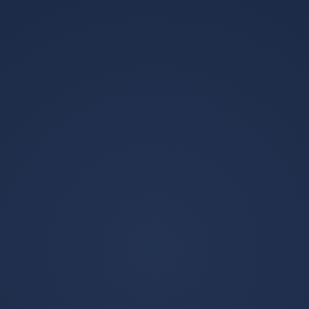
生力量，以技术细腻、配合默契著称，在预选赛中力压群雄，...
Read More >
大胜哥斯达黎加，卢卡库致命一击改写出线格局
布达佩斯普斯卡什竞技场爆发出了山呼海啸般的欢呼，7万多名匈牙利球
场屋顶掀翻，记分牌上醒目地显示着：匈牙利 3-0 哥斯达黎加，这个比
，更是一场关乎世界杯小组赛出线命运的生死战中的关键胜利，所有匈牙
在本场比赛中完成致命一击的锋线尖刀：卢卡库。 赛前的局面并不乐观,
积三分，因净胜球劣势位居小组第三，而哥斯达黎加队同样积...
Read More >
芬兰替补奇兵击碎墨西哥世界杯梦想