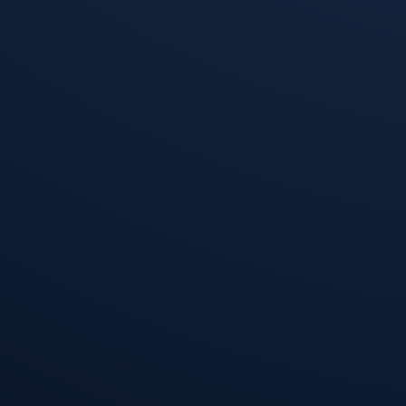
开云体育在线-绝地反击，巴雷拉闪耀全场，
2026
07-06
开云
开云赛事
围观49次
0 条评论
2026年世界杯中北美及加勒
将拿到通往世界杯决赛圈的最后
分钟惊心动魄的鏖战，哥斯达黎
下了这张宝贵的入场券。 比赛
斯达黎加队擅长防守反击，因此
开云体育平台APP-风暴降临，2026世
2026
07-06
开云
开云动态
围观60次
0 条评论
2026年7月,当全世界的目
2026世界杯半决赛，塞尔维
容，凯恩、贝林厄姆、福登，