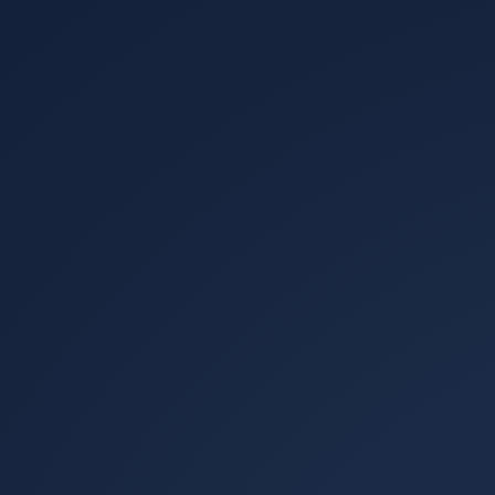
07-07
开云
实时新闻
围观46次
0 条评论
2026年世界杯小组赛第二轮
朗队迎战北非雄狮摩洛哥队，
波斯铁骑的荣光之夜，更是世界
在本届世界杯分组抽签结果出
队风格迥异却实力接近：摩洛哥
-北欧风暴席卷东方战场，瑞典绝杀泰国，罗
2026
07-07
开云
实时新闻
围观46次
0 条评论
2026年世界杯H组的战火,
似实力悬殊的较量，竟演变成
德里戈，他用双脚书写了属于自
亡之组”，每一场比赛都直接