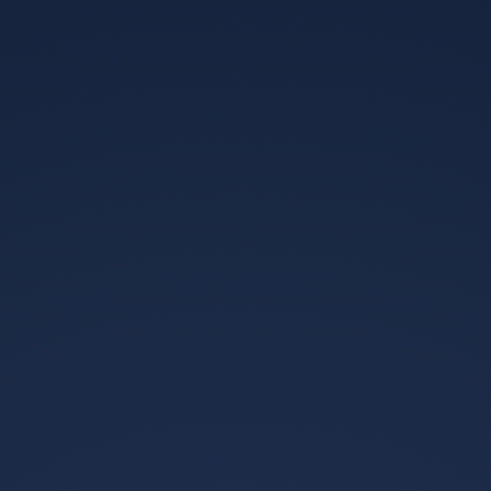
，一场被誉为“东西亚非碰撞”的焦点战役在卡塔尔卢赛尔体育场打响，亚洲
最终以令人瞠目结舌的比分完成了一场经典的防守反击胜利，这不仅是一
杯舞台上又一次“弱者逆袭”的教科书级演绎。 赛前预判：强强对话，势
炉之初，伊朗与摩洛哥的对决就被普遍视为小组中最具悬念的一场比赛，
拥有以齐耶赫、阿什拉夫为核心的技术流阵容，整体控球能...
Read More >
德里戈闪耀2026世界杯H组巅峰对决
在万众瞩目中燃至沸点，当北欧海盗瑞典遭遇东南亚雄鹰泰国，没有人预料到
了本届世界杯迄今最荡气回肠的经典战役，而那个夜晚，注定属于一个人
己的传奇篇章。 比赛尚未开始,球场的空气便已浓稠得令人窒息，H组被
关乎出线命运，瑞典凭借世界第六的排名和欧洲劲旅的底蕴，被视为小组出