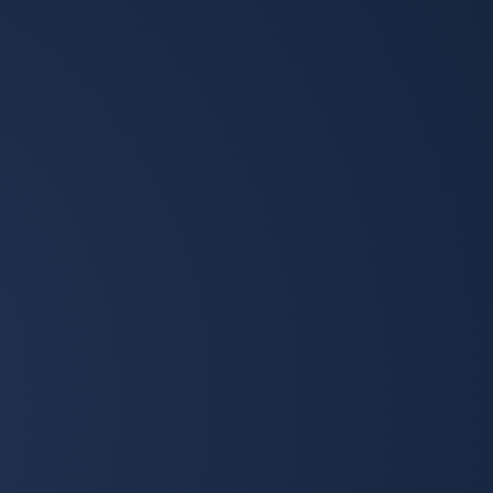
2026年7月 (121)
2026年6月 (176)
2026年5月 (95)
2026年4月 (132)
2026年3月 (142)
2026年2月 (165)
2026年1月 (151)
2025年12月 (8)
2025年11月 (45)
2025年10月 (83)
2025年9月 (98)
2025年8月 (158)
2025年7月 (130)
2025年6月 (91)
迷的呐
2025年5月 (17)
分，不
利人都
标签
匈牙利