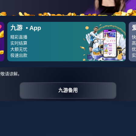
Read More >
塔雷米领衔突尼斯全场压制韩国，G组格局剧变
NEW
一场焦点战役，在亚洲劲旅韩国队与非洲劲旅突尼斯队之间展开，赛前，外
韩国队拥有亚洲顶级的技术流体系与孙兴慜、李刚仁等明星球员，突尼斯
当终场哨声响起时，比分牌上清楚地写着：突尼斯3-0韩国，这不是一场
制之战”，突尼斯用90分钟的时间，向全世界展示了一支真正的“北非铁骑
技术型球队的，而带领这支铁骑冲锋陷阵的，正是球队的...
Read More >
防守反击完胜摩洛哥—2026世界杯再演强强对话
NEW