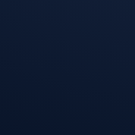
本队则在核心三笘薰的带领下
坛新格局的缩影。 钢铁战车重
二轮狭路相逢时，外界原本以为
开云体育官方网站-印加奇迹惊现美加墨，秘
2026
06-22
开云
开云集团
围观63次
0 条评论
2026年6月18日，注定成
中，南美劲旅秘鲁队以2比1爆
团”的晋级之路蒙上了一层厚
而是秘鲁后防线上那位身披4号
对抗中，范戴克用教科书般的防