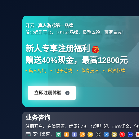
kaiyun-开云（中国）官方网
首页
开云集团
实时新闻
开云赛事
首页
> 开云 第17页
开云 第17页
开云体育-绝地翻盘，沙特逆转芬兰，巴雷
2026
06-24
开云
开云集团
围观60次
0 条评论
世界杯小组赛的烽火,总是在
超越了一场普通的对决——这
机会，谁也没有想到，这场比
凭借巴雷拉的致命一击完成逆转
展现出了令人窒息的统治力，他