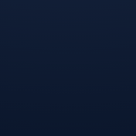
，以一场教科书式的胜利惊艳世界，这两场比赛，不仅是胜负的划分,更是
启：德国队如何完成对澳大利亚的“降维打击” 当德国队与澳大利亚队在B
这将是一场势均力敌的鏖战，澳大利亚队在首轮比赛中展现...
Read More >
鲁爆冷击败巴西，范戴克铁血防线闪耀2026世界杯B组
为世界杯历史上又一个值得铭记的日子，在美加墨世界杯B组第二轮的一场焦点
冷击败了五届世界冠军巴西队，不仅让整个足球世界为之震动，更让“桑巴
重的阴影，而在这场比赛中，最令人瞩目的焦点之一，并非来自巴西的超级
球衣的荷兰归化中卫——维吉尔·范戴克，尽管他已年过三十，但在这场
守表现，向全世界宣告：真正的顶级中卫,永远不会被岁月磨去锋...
Read More >