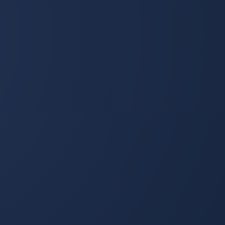
分牌上
角，那
的强势