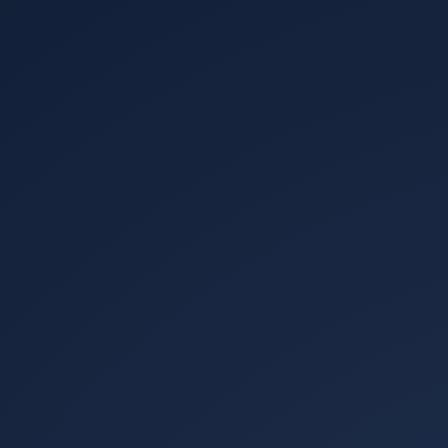
开云
实时新闻
围观51次
0 条评论
当2026年世界杯的号角在北
个被誉为“死亡之组”的小组中
现宣告亚洲足球的崛起，两场
金一代到钢铁军团 比利时对阵
军，拥有莫德里奇、佩里西奇等经
-奇迹之夜，比利时大胜突尼斯，贝林厄姆
2026
06-23
开云
开云集团
围观68次
0 条评论
2026年世界杯G组的关键战
尼斯，这场胜利不仅让“欧洲红
央——英格兰中场天才贝林厄姆
赛开始前，G组的形势错综复