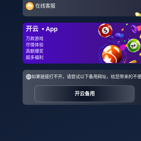
开云体育下载-奇迹之夜，2026世界杯F
2026
06-24
开云
开云动态
围观56次
0 条评论
2026年7月,北美大陆的盛
决，成为了本届世界杯开赛以来
旅，会在时隔十二年后，再次让
的传奇篇章。 比赛开始前,外
术严谨，拥有多名效力于五大联
开云体育-红魔狂飙，太极虎亮剑，2026
2026
06-23