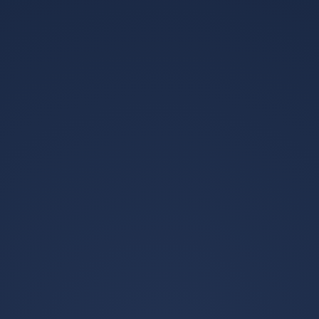
，主帅马丁内斯承受着巨大压力，外界甚至开始质疑比利...
Read More >
力遭钢铁防线考验
一场焦点战，在墨西哥城阿兹特克体育场打响，当终场哨声划破夜空，记分
卡库在第83分钟的头槌绝杀，艰难击败了此前被普遍看好的西班牙队，这场
一场意志、战术与天赋的激烈碰撞，更是一次对“压制”与“反击”这对足
，西班牙便展现出令人窒息的控球统治力，佩德里、加维与罗德里组成的中