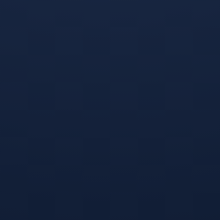
现血脉压制，保加利亚碾压突尼斯，佩德里新王登基
足球热浪达到了沸点，当举世瞩目的世界杯淘汰赛阶段抽签结果出炉时，所
决，或是法国与英格兰的王者争锋，谁也没有料到，在小组赛第二轮的一
世界杯迄今为止最具统治力的“碾压”场面——保加利亚，这支沉寂了二
目结舌的进攻风暴，将非洲劲旅突尼斯撕得粉碎，这场比赛的绝对主角，
亚天才，还有那令人窒息的、跨越了种族与地域的“豪门底蕴”爆发。...
Read More >
强强对话，德国碾压澳洲，三笘薰书写亚洲传奇
火燃烧得比以往任何时候都要炽烈，随着比赛进入小组赛第二轮，多场“强强
格外引人瞩目：欧洲传统豪门德国队以摧枯拉朽之势完胜澳大利亚，而亚洲