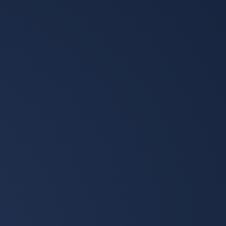
2026年7月 (121)
2026年6月 (176)
2026年5月 (95)
2026年4月 (132)
2026年3月 (142)
2026年2月 (165)
2026年1月 (151)
2025年12月 (8)
2025年11月 (45)
2025年10月 (83)
2025年9月 (98)
2025年8月 (158)
2025年7月 (130)
2025年6月 (91)
2025年5月 (17)
标签
牌上显示
比赛的
球永恒命
场铁三