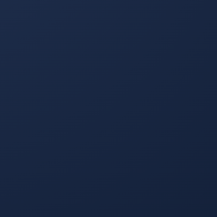
两支同
，这是一
西圣保
与教科
得的姿