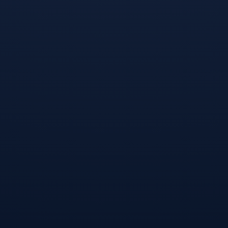
2026世界杯H组的剧本才刚刚进入高潮,而拉什福德已经用
这一脚射门向世界宣告：那个曾在欧洲杯上罚丢点球、被
社交媒体网暴的年轻人，如今已经成长为斗牛士军团最值
得信赖的巨星，墨西哥城的夜色中，阿兹特克体育场仍在
回荡着西班牙球迷的欢呼声，拉什福德的身影在聚光灯下
被拉得很长很长——这一刻，他配得上所有赞美。
作者：开云
kaiyun-开云（中国）官方网站_KAIYUN.COM
站点
QQ交谈
开云体育-范戴克铁血防线定乾坤，乌拉圭险胜伊拉克点燃F组死亡之组战火