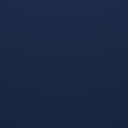
赛后的技术统计显示,西班牙全场射门次数12次，拉什福
德一人就贡献了6次射门，其中4次射正，完成3次关键传
球和2次成功过人，他被国际足联官方评为本场最佳球
员，多家媒体打出标题：“拉什福德，一个人扛着西班牙
前进。”