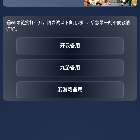
倒吸一口凉气。
上半场结束,比分0-0，西班牙仅有38%的控球率——这几
乎是斗牛士军团在世界杯赛场上的最低控球数据，场面之
狼狈可想而知，中场休息时，西班牙主帅做出了一个关键
调整：将原本担任左前锋的拉什福德回撤到前腰位置，要
求他更多地在防线和中场之间的“真空地带”拿球，这个调
整后来被证明是比赛的胜负手。
下半场,喀麦隆的体能开始显露出极限迹象，频繁高压逼
抢带来的消耗，让他们的中场线在第60分钟后出现了第一
次裂痕，西班牙趁机加强攻势，第68分钟，佩德里在中场
摆脱防守后送出一脚穿透性极强的直塞球，拉什福德在禁
区弧顶背身拿球，这一刻，谁也没想到他会做出怎样的选
择。
面对两名喀麦隆后卫的夹击,拉什福德没有强行转身射