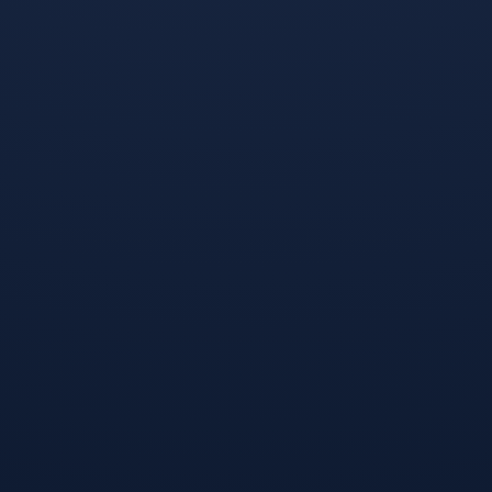
伊拉克队两名后卫对他进行了前后夹击，但范戴克展现出
了与他身高不符的柔韧性与球感，他并没有选择直接头球
攻门，而是聪明地利用身体倚住防守球员，用胸部将球卸
下，在电光火石之间，用右脚外脚背弹射，皮球穿过后卫
的小门，缓缓滚入球门远角！2：1！范戴克上演梅开二
度！这粒绝杀进球，彻底击碎了伊拉克队拿分的希望。
凭借范戴克在攻防两端堪称完美的表现,乌拉圭队以2：1
险胜伊拉克，艰难地取得了开门红，这场比赛，范戴克用
两个进球和无数次关键防守，完美诠释了“现代中后卫”的
极致定义——他是防线上密不透风的铁锁，也是关键时刻
一锤定音的攻城锤，此役过后，F组的出线形势瞬间变得
扑朔迷离，随着本场胜利，乌拉圭占得先机，但面对后续
同样实力强劲的对手，他们仍需警惕，而对于伊拉克来
说，虽然输掉了比赛，但他们展现出的战斗力让所有人看
到了搅局者的可怕，范戴克主导的这场“蓝衣防线保卫