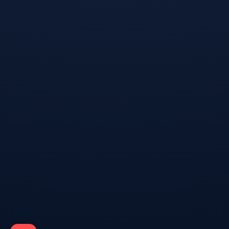
战”，注定将成为2026年世界杯小组赛阶段最令人难忘的
经典战役之一。
作者：开云
kaiyun-开云（中国）官方网站_KAIYUN.COM
站点
QQ交谈
开云体育入口-橙衣军团强势碾压，西班牙防线崩盘，荷兰横扫西班牙，维
尼修斯独造三球率巴西挺进八强
开云体育登录-喀麦隆铁桶阵几近得逞，拉什福德灵光一现拯救斗牛士—2026
世界杯H组焦点战纪实
您可能还会对这些文章感兴趣！