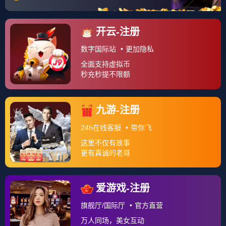
2026年世界杯F组的首轮焦点战,在卢赛尔体育场的漫天黄
字体：
大
中
小
沙与球迷震耳欲聋的呐喊声中，以一场足以载入世界杯史
册的激烈对决落下帷幕，南美劲旅乌拉圭队，凭借着队
长、后防中坚范戴克在攻防两端的统治级表现，最终以
2：1的比分惊险战胜来自亚洲的“黑马”伊拉克队，不仅全
取三分，更将F组“死亡之组”的火药味彻底点燃。
比赛从一开始就预示着这将是一场非比寻常的较量,乌拉
圭队作为传统足球强国，阵中拥有多名在欧洲顶级豪门效
力的球员，赛前被普遍看好，而伊拉克队，在近年来足球
水平突飞猛进，其“战象军团”的顽强作风和战术纪律早已
令世界足坛刮目相看，此役，他们更是摆出了誓要搅局、
让南美人尝尝苦头的架势，谁也没想到，决定这场比赛走
向的关键先生，居然是那位身高超过一米九、站在最后防
线的钢铁巨人——范戴克。