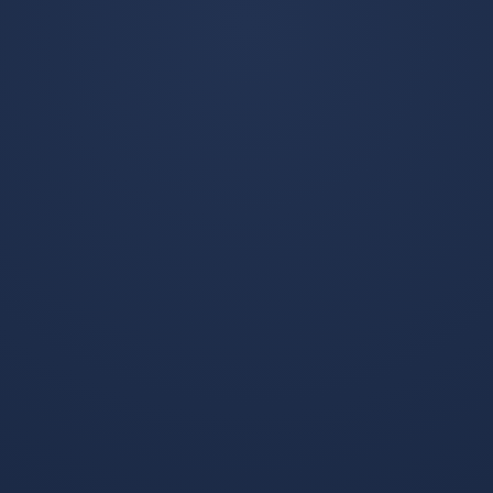
局。
伊拉克队并没有被这粒进球击垮,他们继续通过顽强的奔
跑和精准的传递寻找机会，下半场第67分钟，伊拉克队利
用一次快速反击，由替补上场的边锋阿克拉姆在禁区外打
出一脚石破天惊的世界波，皮球直挂球门死角，将比分扳
为1：1平，那一刻，伊拉克球迷的欢呼声几乎要将球场穹
顶掀翻，压力骤然回到了乌拉圭队身上。