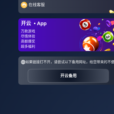
致命伏笔：数据洪流前的蒙眼狂奔三个月前，格雷奥纳力
上用马克笔戳着报表，“我们要用速度碾碎质疑！”此时
界点。CTO提交的红色警报档案，被压在“收购竞争对手
崩塌倒计时：48小时的连锁瘫痪9月14日凌晨，欧洲
星主播进行VR社交产品的直播演示。“别用技术细节打扰
大到3小时——足够引发社交媒体上的病毒式恐慌。
傲慢的代价：当灭火器变成助燃剂危机爆发第12小时，
熔断机制，但市场部突然介入：“立刻发布道歉视频！要
珠：“这只是技术升级中的甜蜜烦恼…”灾难性措辞让股价
数据埋葬的真相
故障响应延迟：187分钟（行业黄金标准<30min）危机
风投触发退出条款，7家供应商冻结账期