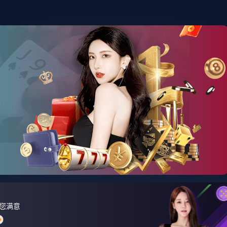
站_KAIYUN.COM
开云动态
拖入深渊？
钟，如何将帝国拖入深渊？
日期：
2025-08-02
字体：
大
中
小
将格雷奥纳的金发染成铂金色，他举着香槟向台下投资人微笑致意。
值曲线引发阵阵掌声。没人察觉他西服内袋震动的手机——那是技