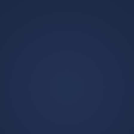
属机柜间流淌。监控拍到他突然抬脚踹向应急电源箱——这个动
露出的是三重相互咬合的死亡齿轮，这些暗礁至今仍在无数企业
脑形成生理性沟回。”神经管理学教授琳达·陈在案例复盘中指出
层对风险信号的敏感度持续下降。当技术团队提交扩容方案时，
征。
委员会，让预警机制彻底失聪。
记录可见触目惊心的演化轨迹：
压力阈值”责任稀释闭环：7个部门经手风险报告，无人加盖审批
层
正如伦敦政经学院危机研究中心的警示：“崩溃从来不是技术故