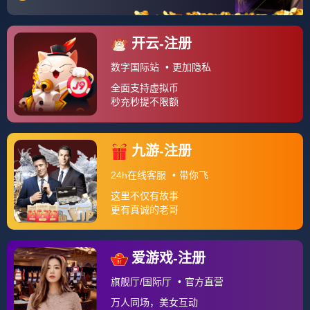
小组G由波兰奥地利北马其顿斯洛文尼亚拉脱维亚和以色
字体：
大
中
小
列组成目前，波兰以5胜1平0负的战绩积16分位居榜首，
奥地利以4胜1平1负的战绩积13分位居次席北马其顿斯洛
文尼亚拉脱维亚和以色列的成绩都不太理想，他们将无缘
欧洲杯决赛阶段小组H 小组H由法国土耳其冰岛阿尔巴尼
亚摩尔多瓦；奥地利黑山沙特阿拉伯玻利维亚塞浦路斯巴
林摩洛哥赞比亚萨尔瓦多多哥乌干达威尔士巴拿马塞内加
尔新西兰牙买加阿尔巴尼亚白俄罗斯伊拉克马拉维和中
国，它们的排名都出现了不同程度的下滑总体来看，巴西
和西班牙依旧处于领先地位，而荷兰德国法国等球队则在
积分上有所缩水。
接下来的赛程，瑞典除客场对阵丹麦，另外两场客场对阵
马耳他末战主场迎战阿尔巴尼亚几乎稳拿6分，而葡萄牙