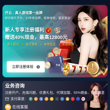
kaiyun-开云（中
国）官方网站
_KAIYUN.COM
SEARCH
网站导航
首页
>
实时新闻
> 开云平台-乌克兰队在主场战胜阿尔巴尼亚，积分榜领先
开云平台-乌克兰队在主场战胜阿尔巴尼
2025
06-30
亚，积分榜领先
开云
实时新闻
围观
413
次
5 条评论
日期：
2025-06-30