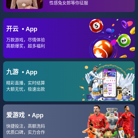
除主场对阵马耳他稳拿3分，另两场都是对阵直接竞争对
手如果贝尔格莱德成为法国队的滑铁卢，那身后的奥地利
甚至可以觊觎小组第二两队将在最后一轮直接遭遇即便法
国战胜塞尔维亚，积分暂时也无法超越后者目前7战1。
分析英格兰领跑小组，出线在望马耳他积分最少，出线希
望几乎为零D组积分榜 土耳其9分 亚美尼亚6分 克罗地亚4
分 威尔士4分 拉脱维亚0分 分析土耳其表现不俗，克罗地