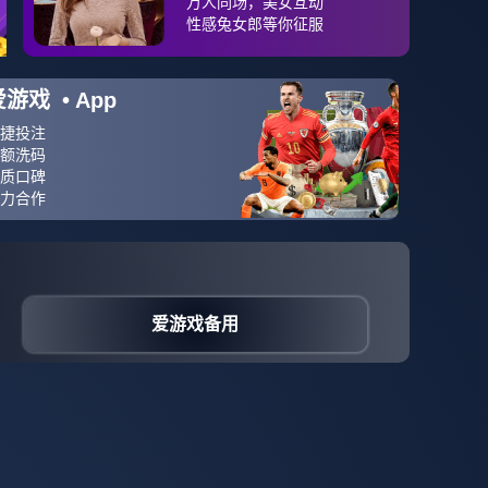
求胜利的简单介绍
-卢森堡选手在网球比赛中获得胜利
亚队
开云官网-今晚德甲：杜兰特不敌曼城，热议不断
个月
的简单介绍
最近发表
和后
合，
开云体育入口-曼谷奇迹，泰国铁骑碾镇压城，梅
西绝唱锁定H组头名
开云官网-太极虎绝地反击！2026世界杯G组关键
战，韩国2-1险胜突尼斯，拉什福德三狮军团强势
领跑
开云体育在线-沙漠绿洲的复仇，2026世界杯，尼
日利亚如何用铁血防守和内马尔之刃刺穿卡塔尔
开云体育app-战术博弈与天才闪光，2026世界杯D
组强强对话，摩洛哥力克罗马尼亚，久保建英闪
耀全场