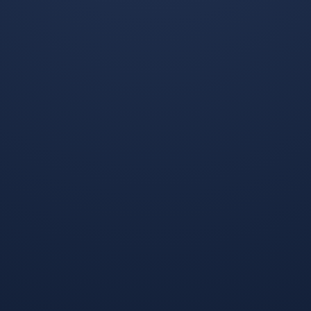
队伤情方面，切尔西主力门将凯帕据称有些腿筋伤势，不确定周
响联赛杯决赛曼城。