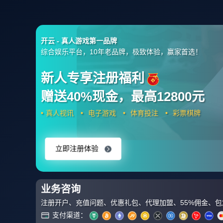
kaiyun-开云（中国）官方网
首页
开云集团
实时新闻
开云赛事
首页
>
开云集团
> 开云体育-曼城球员备战下一场足球比赛
开云体育-曼城球员备战下一场足球比
2025
07-05
开云
开云集团
围观
259
次
5 条评论
在2024年足总杯决赛的激烈对决中，曼联展现出了顽强
捧起了足总杯冠军奖杯这场比赛不仅是一场技战术的较
进入状态，展开了激烈的攻防对抗曼城的进攻线在哈兰
2021年的欧冠四强已经出炉，巴黎圣日耳曼与曼城将
在巴黎淘汰拜仁慕尼黑后，许多预言家预言了“三英战吕
令人捧腹切尔西的比赛并未观看，但可以推测，渣团的