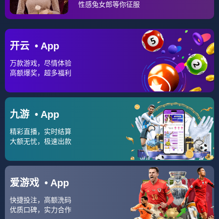
泪水与汗水混杂在一起，这一刻,足球的残酷与美丽同时
上演。
这场比赛的过程堪称跌宕起伏,足够让任何心脏病患者望
而却步。
开场第14分钟，匈牙利便取得领先，他们的核心球员索博
斯洛伊在禁区外一脚远射，皮球打在防守球员身上折射入
网，日本门将扑救不及，1-0,匈牙利人率先打破僵局。
日本队没有慌乱，第38分钟，他们打出精妙配合，三笘薫
左路突破后传中，前点球员一漏，后插上的镰田大地推射
破门，1-1,日本队扳平比分。
下半场伊始，匈牙利队再次发力，第52分钟，他们利用角
球机会，中后卫奥尔班头槌破门，2-1,匈牙利再度领先。
此后，日本队掌控了场上局面，连续制造威胁，但始终无