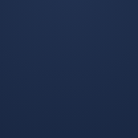
万名观看直播的球迷爆发出震耳欲聋的欢呼声，此前因点
球大战不敌日本而闹情绪的韩国球迷也不得不承认：这支
日本队确实脱胎换骨，而在社交媒体上，网友们纷纷调
侃：韩国队把世界亚军德国队淘汰了，还要被日本队“补
刀”羞辱？没错，那届世界杯小组赛中，日本队先后击败
德国和西班牙，在死亡之组以头名出线，而这一次,他们
再次用绝杀证明了自己。
值得一提的是，德容这粒进球的意义不止于此，他是荷兰
籍归化球员，四年前才获得日本国籍，曾经在荷兰青年队
郁郁不得志的他，在日本找到了职业生涯的第二春，这粒
绝杀，不仅改写了比赛结果,更改写了他的人生。
回看整个C组的形势，日本队首战逼平阿根廷，次战力克
匈牙利，以4分暂居小组头名，最后一轮，他们将迎战实